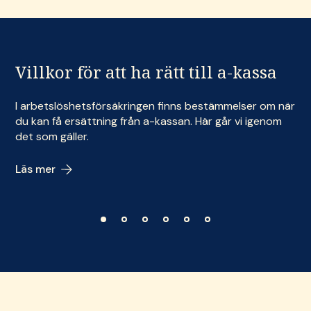
Villkor för att ha rätt till a-kassa
Carousel items
I arbetslöshetsförsäkringen finns bestämmelser om när
du kan få ersättning från a-kassan. Här går vi igenom
det som gäller.
Läs mer
1
2
3
4
5
6