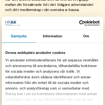
mellan din försäkrade tid i det tidigare arbetslandet
och ditt medlemskap i din svenska a-kassa.
Vi rekommenderar dig att kontakta oss i god innan du
flyttar för att prata med en av våra EU/EES
handläggare. Vi kan ge dig information utifrån vad som
gäller för just dig och din arbetslöshetsersättning.
Samtycke
Information
Om
Denna webbplats använder cookies
Vi använder enhetsidentifierare för att anpassa innehållet
och annonserna till användarna, tillhandahålla funktioner
för sociala medier och analysera vår trafik. Vi
vidarebefordrar även sådana identifierare och annan
information från din enhet till de sociala medier och
annons- och analysföretag som vi samarbetar med.
Dessa kan i sin tur kombinera informationen med annan
information som du har tillhandahållit eller som de har