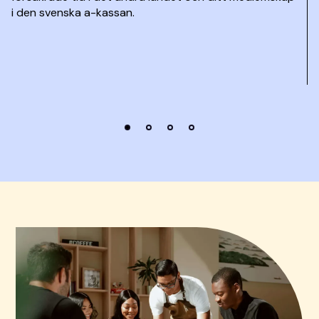
i den svenska a-kassan.
1
2
3
4