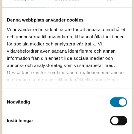
Denna webbplats använder cookies
Vi använder enhetsidentifierare för att anpassa innehållet
och annonserna till användarna, tillhandahålla funktioner
för sociala medier och analysera vår trafik. Vi
vidarebefordrar även sådana identifierare och annan
information från din enhet till de sociala medier och
annons- och analysföretag som vi samarbetar med.
Dessa kan i sin tur kombinera informationen med annan
information som du har tillhandahållit eller som de har
Lediga jobb
samlat in när du har använt deras tjänster.
Samtyckesval
Du kan ändra eller dra tillbaka ditt samtycke till cookie-
Nödvändig
På den här sidan hittar du våra lediga jobb.
förklaringen på vår webbplats. Läs mer i vår
sekretesspolicy om vilka vi är, hur du kontaktar oss och
Du kan även följa oss på Linkedin för att hålla dig
Inställningar
på vilket sätt vi behandlar personuppgifter. Ange ditt
uppdaterad om när vi lägger ut nya tjänster.
samtyckes-ID och datum för när du kontaktade oss