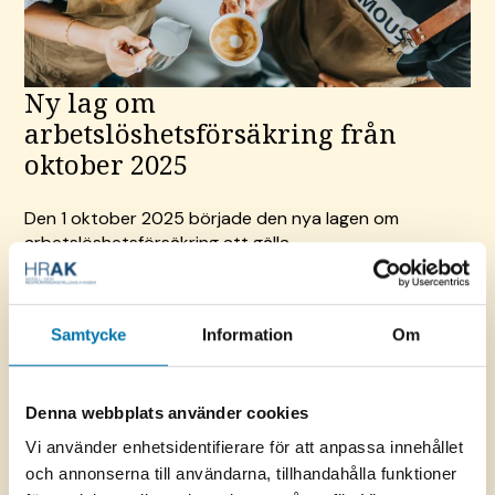
Ny lag om
arbetslöshetsförsäkring från
oktober 2025
Den 1 oktober 2025 började den nya lagen om
arbetslöshetsförsäkring att gälla.
Du som redan hade en pågående ersättningsperiod vid
denna tidpunkt följer dock de tidigare reglerna.
Samtycke
Information
Om
Läs mer om de tidigare reglerna
Denna webbplats använder cookies
Du omfattas av de nya reglerna om ett beslut om en
ny ersättningsperiod har fattats den 1 oktober 2025
Vi använder enhetsidentifierare för att anpassa innehållet
eller senare.
och annonserna till användarna, tillhandahålla funktioner