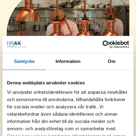
Samtycke
Information
Om
Denna webbplats använder cookies
Den 1 juli 2024 trädde en ny lag i kraft som innebär att
Vi använder enhetsidentifierare för att anpassa innehållet
a-kassorna kan behöva lämna ut uppgifter till
och annonserna till användarna, tillhandahålla funktioner
myndigheter och a-kassor för att motverka felaktiga
för sociala medier och analysera vår trafik. Vi
utbetalningar. Det kan också bli aktuellt för a-kassorna
vidarebefordrar även sådana identifierare och annan
att få uppgifter från andra aktörer.
information från din enhet till de sociala medier och
annons- och analysföretag som vi samarbetar med.
Det finns redan en begränsad skyldighet idag att
Dessa kan i sin tur kombinera informationen med annan