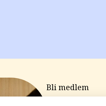
Bli medlem
Inträdesansökan till HRAK måste v
kan du skriva ut blanketten för an