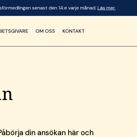
betsförmedlingen senast den 14:e varje månad.
Läs mer.
BETSGIVARE
OM OSS
KONTAKT
an
 Påbörja din ansökan här och