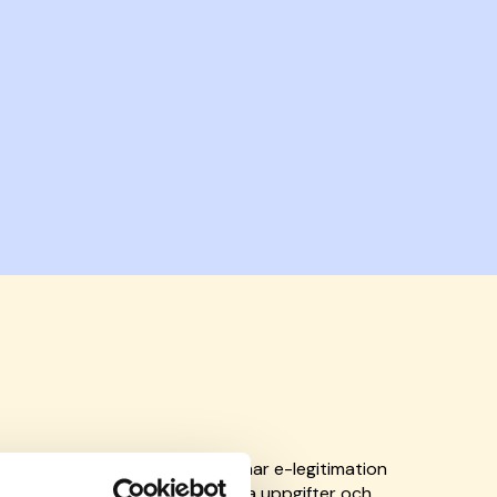
ara undertecknad. Om du inte har e-legitimation
sökan om medlemskap, fylla i alla uppgifter och