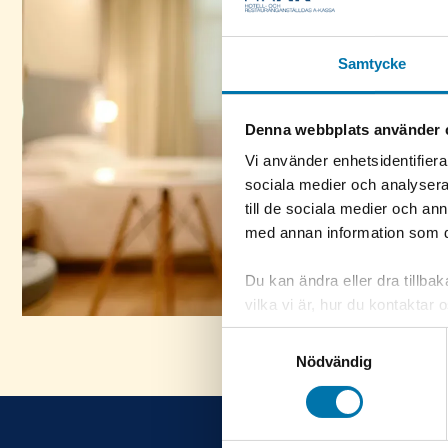
Samtycke
Denna webbplats använder 
Vi använder enhetsidentifierar
sociala medier och analysera 
till de sociala medier och a
med annan information som du 
Du kan ändra eller dra tillba
vilka vi är, hur du kontaktar
du kontaktade oss gällande d
Samtyckesval
nere till vänster på sidan.
Nödvändig