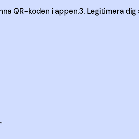
anna QR-koden i appen.
3. Legitimera dig s
n.