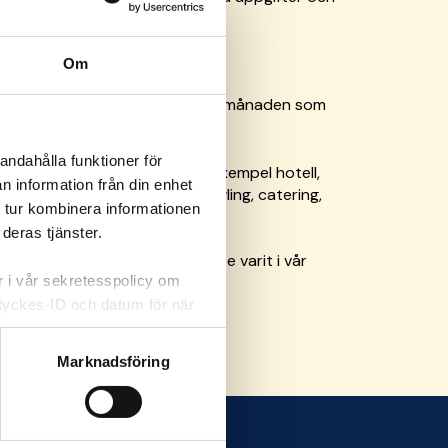
 adress som står i blanketten.
medlemskap
Om
s tidigast från den första i den månaden som
andahålla funktioner för
som jobbar i Sverige inom till exempel hotell,
n information från din enhet
torier, turistanläggningar, bowling, catering,
 tur kombinera informationen
företag.
deras tjänster.
betslös om ditt senaste arbete varit i vår
er i vår sekretesspolicy om
amtyckes-ID och datum för när
m att klicka på knappnålen
Marknadsföring