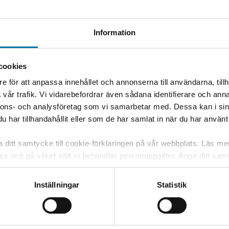
sedan skicka den per post till den
Blankett för ansökan om 
Information
Medlemskap i a-kassan kan bevilja
ansökan kommit in till oss.
cookies
e för att anpassa innehållet och annonserna till användarna, tillh
Rätt till medlemskap i HRAK har du 
vår trafik. Vi vidarebefordrar även sådana identifierare och anna
restauranger, casinon, kaféer, kondi
nnons- och analysföretag som vi samarbetar med. Dessa kan i sin
bingoföretag, spa och andra nöjes
har tillhandahållit eller som de har samlat in när du har använt 
Du kan bli medlem även om du är ar
bransch.
ka ditt samtycke till cookie-förklaringen på vår webbplats. Läs m
 oss och på vilket sätt vi behandlar personuppgifter. Ange ditt s
itt samtycke. Du kan även själv ändra ditt samtycke direkt geno
Inställningar
Statistik