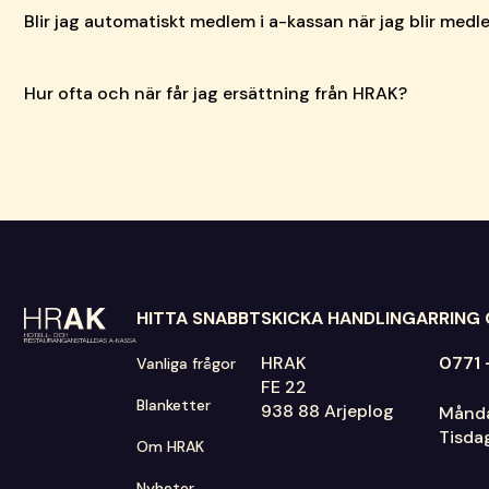
Blir jag automatiskt medlem i a-kassan när jag blir medl
Hur ofta och när får jag ersättning från HRAK?
HITTA SNABBT
SKICKA HANDLINGAR
RING
HRAK
0771 
Vanliga frågor
FE 22
Blanketter
938 88 Arjeplog
Månda
Tisda
Om HRAK
Nyheter