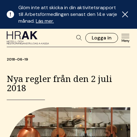
Glöm inte att skicka in din aktivitetsrapport
till Arbetsförmedlingen senast den 14:e varje
månad.
Läs mer.
Logga in
2018-06-19
Nya regler från den 2 juli
2018