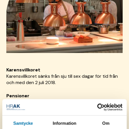
Karensvillkoret
Karensvillkoret sänks från sju till sex dagar för tid från
och med den 2 juli 2018.
Pensioner
Riksdagen har beslutat att avdrag från ersättningen på
grund av pension bara ska göras när man tar ut
pension. Ersättningen per dag ska inte heller sänkas till
en 65-procentsnivå på grund av pensionsuttag. Med
Samtycke
Information
Om
pension menas förtida uttag av allmän pension och