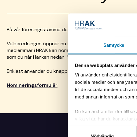
På vår föreningsstämma den 14 juni 2019 ska styrelse väljas
Valberedningen öppnar nu för nomineringar under perioden
Samtycke
medlemmar i HRAK kan nomineras och nominera. För att nom
som du når i länken nedan. Nomineringen ska skickas till
va
Denna webbplats använder 
Enklast använder du knappen i formuläret för att skicka in
Vi använder enhetsidentifierar
sociala medier och analysera 
Nomineringsformulär
till de sociala medier och a
med annan information som du 
Du kan ändra eller dra tillba
vilka vi är, hur du kontaktar
du kontaktade oss gällande d
Samtyckesval
nere till vänster på sidan.
Nödvändig