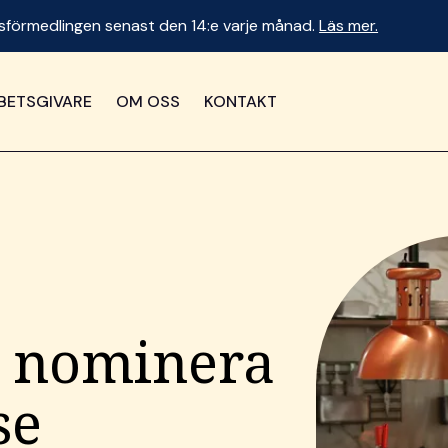
betsförmedlingen senast den 14:e varje månad.
Läs mer.
BETSGIVARE
OM OSS
KONTAKT
tt nominera
se