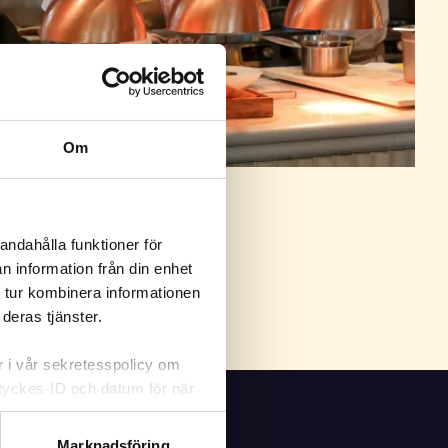
Om
andahålla funktioner för
n information från din enhet
 tur kombinera informationen
deras tjänster.
er i vår sekretesspolicy om
amtyckes-ID och datum för när
m att klicka på knappnålen
Marknadsföring