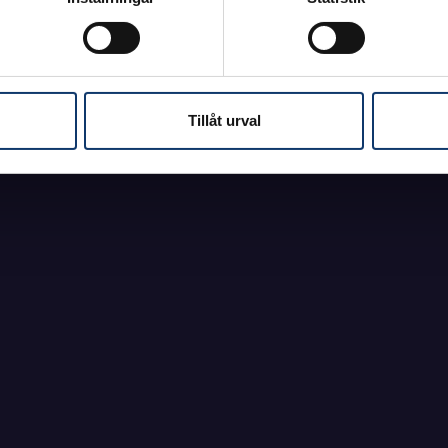
 OSS
- 43 50 60
g och torsdag: 13-15
g, onsdag och fredag: 9-11
Tillåt urval