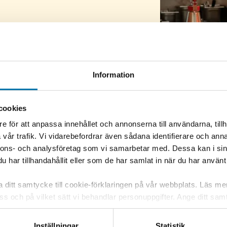
 på två år enligt våra stadgar.
 26 februari – 11 mars 2019. Endast
Information
inera ska du fylla i nomineringsformulär
lberedningenak@hrak.se
cookies
 nomineringen.
e för att anpassa innehållet och annonserna till användarna, tillh
vår trafik. Vi vidarebefordrar även sådana identifierare och anna
nnons- och analysföretag som vi samarbetar med. Dessa kan i sin
har tillhandahållit eller som de har samlat in när du har använt 
ka ditt samtycke till cookie-förklaringen på vår webbplats. Läs m
 oss och på vilket sätt vi behandlar personuppgifter. Ange ditt s
itt samtycke. Du kan även själv ändra ditt samtycke direkt geno
Inställningar
Statistik