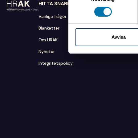
HITTA SNABBT
SKICKA HANDLINGAR
RING
HRAK
0771 
Vanliga frågor
FE 22
Blanketter
938 88 Arjeplog
Månda
Tisda
Avvisa
Om HRAK
Nyheter
Integritetspolicy