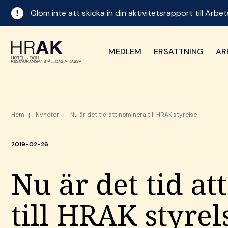
Glöm inte att skicka in din aktivitetsrapport till Ar
MEDLEM
ERSÄTTNING
AR
Hem
Nyheter
Nu är det tid att nominera till HRAK styrelse
2019-02-26
Nu är det tid a
till HRAK styrel