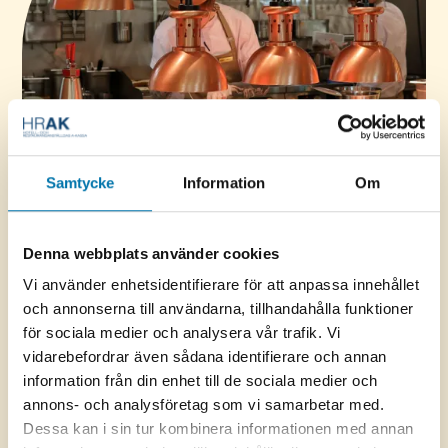
Samtycke
Information
Om
Under hela februari kan du som är medlem i HRAK
Denna webbplats använder cookies
nominera ombud till HRAK's stämma som i år är den 2
juni i Stockholm.
Vi använder enhetsidentifierare för att anpassa innehållet
och annonserna till användarna, tillhandahålla funktioner
Har du inte fått någon e-post om detta så kan du
för sociala medier och analysera vår trafik. Vi
ändå nominera här.
vidarebefordrar även sådana identifierare och annan
information från din enhet till de sociala medier och
Tänk på att gå in på
medlemsportalen
och kontrollera
annons- och analysföretag som vi samarbetar med.
så du har rätt e-postadress. Under mars kommer vi att
Dessa kan i sin tur kombinera informationen med annan
skicka ut för röstning.