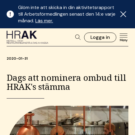
Glöm inte att skicka in din aktivitetsrapport
till Arbetsförmedlingen senast den 14:e varje
månad.
Läs mer.
Logga in
2020-01-31
Dags att nominera ombud till
HRAK's stämma