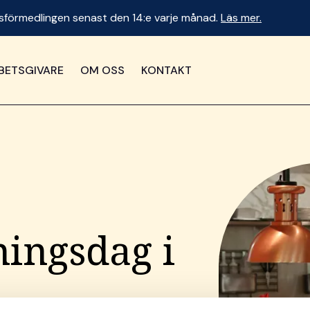
betsförmedlingen senast den 14:e varje månad.
Läs mer.
BETSGIVARE
OM OSS
KONTAKT
ingsdag i