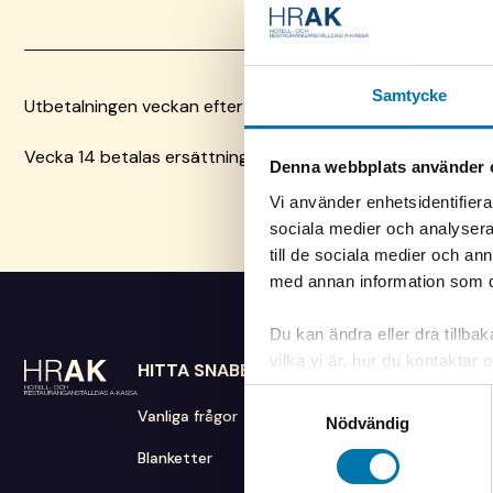
Samtycke
Utbetalningen veckan efter påsk är på fredagen på grund
Vecka 14 betalas ersättningen ut fredagen den 9 april istäl
Denna webbplats använder 
Vi använder enhetsidentifierar
sociala medier och analysera 
till de sociala medier och a
med annan information som du 
Du kan ändra eller dra tillba
vilka vi är, hur du kontaktar
HITTA SNABBT
SKICKA HANDLINGAR
RING
du kontaktade oss gällande d
Samtyckesval
nere till vänster på sidan.
HRAK
0771 
Vanliga frågor
Nödvändig
FE 22
Blanketter
938 88 Arjeplog
Månda
Tisda