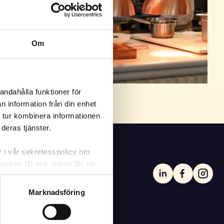
Om
andahålla funktioner för
n information från din enhet
 tur kombinera informationen
deras tjänster.
er i vår sekretesspolicy om
amtyckes-ID och datum för när
m att klicka på knappnålen
Marknadsföring