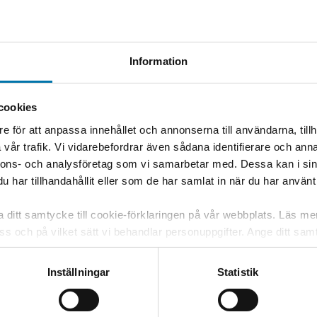
Information
 av att det är en röd dag på måndagen.
let för torsdagen den 8 april.
cookies
e för att anpassa innehållet och annonserna till användarna, tillh
vår trafik. Vi vidarebefordrar även sådana identifierare och anna
nnons- och analysföretag som vi samarbetar med. Dessa kan i sin
har tillhandahållit eller som de har samlat in när du har använt 
ka ditt samtycke till cookie-förklaringen på vår webbplats. Läs m
 oss och på vilket sätt vi behandlar personuppgifter. Ange ditt s
 OSS
itt samtycke. Du kan även själv ändra ditt samtycke direkt geno
- 43 50 60
Inställningar
Statistik
g och torsdag: 13-15
g, onsdag och fredag: 9-11