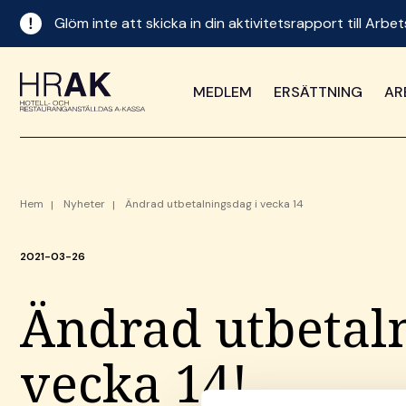
Glöm inte att skicka in din aktivitetsrapport till Ar
MEDLEM
ERSÄTTNING
AR
Hem
Nyheter
Ändrad utbetalningsdag i vecka 14
2021-03-26
Ändrad utbetaln
vecka 14!