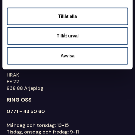
HITTA SNABBT
Tillåt alla
Vanliga frågor
Blanketter
Tillåt urval
Om HRAK
Nyheter
Integritetspolicy
Avvisa
SKICKA HANDLINGAR
HRAK
FE 22
938 88 Arjeplog
RING OSS
0771 - 43 50 60
Måndag och torsdag: 13-15
Tisdag, onsdag och fredag: 9-11